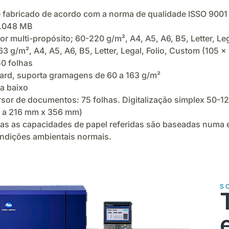
é fabricado de acordo com a norma de qualidade ISSO 9001
2.048 MB
r multi-propósito; 60-220 g/m², A4, A5, A6, B5, Letter, Le
63 g/m², A4, A5, A6, B5, Letter, Legal, Folio, Custom (105
0 folhas
dard, suporta gramagens de 60 a 163 g/m²
a baixo
r de documentos: 75 folhas. Digitalização simplex 50-120 
m a 216 mm x 356 mm)
 as capacidades de papel referidas são baseadas numa es
ndições ambientais normais.
S