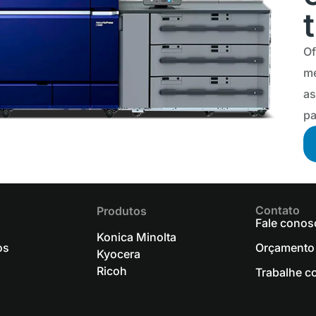
Of
mé
as
pa
Contato
Produtos
Fale conos
Konica Minolta
os
Orçamento
Kyocera
Ricoh
Trabalhe c