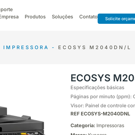
porte
Empresa
Produtos
Soluções
Contato
Solicite orçam
IMPRESSORA -
ECOSYS M2040DN/L
ECOSYS M20
Especificações básicas
Páginas por minuto (ppm): 
Visor: Painel de controle c
REF
ECOSYS-M2040DNL
Categoria:
Impressoras
Marca:
Kyocera