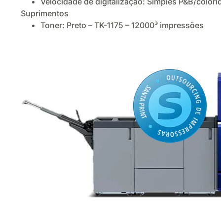
Velocidade de digitalização: Simples P&B/colori
Suprimentos
Toner: Preto – TK-1175 – 12000³ impressões