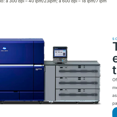
do: a 300 dpi – 40 ipm/23ipm; a 600 dpi – 18 ipm/7 ipm
S
Of
mé
as
pa