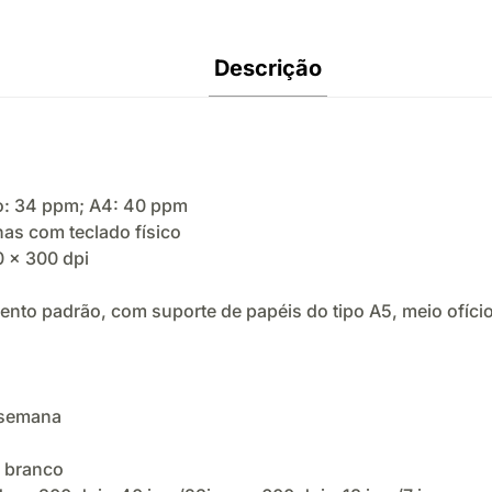
Descrição
io: 34 ppm; A4: 40 ppm
has com teclado físico
0 x 300 dpi
to padrão, com suporte de papéis do tipo A5, meio ofício,
/semana
e branco