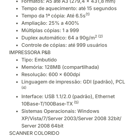
Formatos: A5 até A3 (279,4 x 431,8 mm)
Tempo de aquecimento: até 15 segundos
(1)
Tempo da 1ª cópia: Até 6.5s
Ampliação: 25% a 400%
Múltiplas cópias: 1 a 999
2
(2)
Duplex automático: 64 a 90g/m
Controle de cópias: até 999 usuários
IMPRESSORA P&B
Tipo: Embutido
Memória: 128MB (compartilhada)
Resolução: 600 x 600dpi
Linguagem de impressão: GDI (padrão), PCL
(4)
Interface: USB 1.1/2.0 (padrão), Ethernet
(5)
10Base-T/100Base-TX
Sistemas Operacionais: Windows
XP/Vista/7/Server 2003/Server 2008 32bit/
Server 2008 64bit
SCANNER COLORIDO