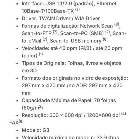
Interface: USB 1.1/2.0 (padrão), Ethernet
(5)
10Base-T/100Base-TX
Driver: TWAIN Driver / WIA Driver
(6)
Formas de digitalização: Network Scan
,
(7)
(7)
Scan-to-FTP
, Scan-to-PC (SMB)
, Scan-
(7)
(6)
to-eMail
, Scan-to-USB memory
Velocidade: até 46 opm (P&B) / até 20 opm
(1)
(color)
Tipos de Originais: Folhas, livros e objetos
em 3D
Formato dos originais no vidro de exposição:
297 mm x 420 mm /no ADF: 297 mm x 420
mm
Capacidade Máxima de Papel: 70 folhas
2
(80g/m
)
(4)
Resolução: 600 x 600 dpi / 1200×600 dpi
(8)
FAX
Modelo: G3
Velocidade máxima do modem: 33.6kbps